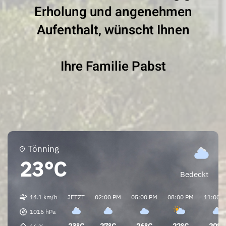
Erholung und angenehmen
Aufenthalt, wünscht Ihnen
Ihre Familie Pabst
Tönning
23°C
Bedeckt
14.1 km/h
JETZT
02:00 PM
05:00 PM
08:00 PM
11:00 
1016
hPa