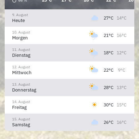
23°C
27°C
26°C
22°C
20°C
66
%
9. August
27°C
14°C
Heute
10. August
21°C
16°C
Morgen
11. August
18°C
12°C
Dienstag
12. August
22°C
9°C
Mittwoch
13. August
28°C
13°C
Donnerstag
14. August
30°C
15°C
Freitag
15. August
26°C
16°C
Samstag