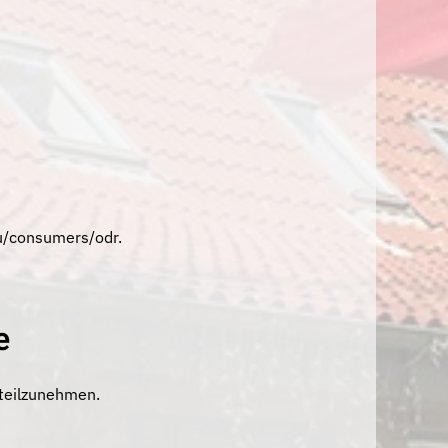
eu/consumers/odr
.
e
 teilzunehmen.